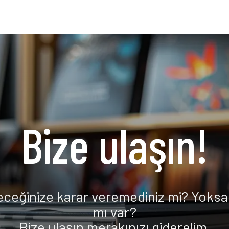
Bize ulaşın!
eceğinize karar veremediniz mi? Yoksa 
mı var?
Bize ulaşın merakınızı giderelim.