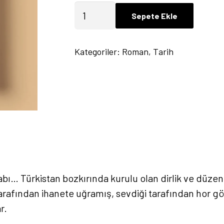
Bozkır
Sepete Ekle
Kağanlığı:
Kardeş
Kategoriler:
Roman
,
Tarih
Savaşı
-
Süleyman
Durmuş
adet
itabı… Türkistan bozkırında kurulu olan dirlik ve düz
 tarafından ihanete uğramış, sevdiği tarafından hor 
r.