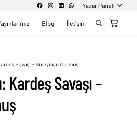
Yazar Paneli
Yayınlarımız
Blog
İletişim
 Kardeş Savaşı – Süleyman Durmuş
ı: Kardeş Savaşı –
muş