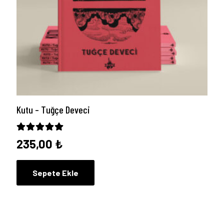
Kutu – Tuğçe Deveci
5 üzerinden
5.00
oy aldı
235,00
₺
Sepete Ekle