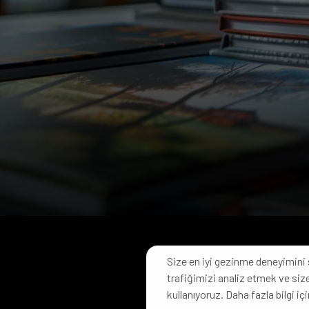
Size en iyi gezinme deneyimini 
trafiğimizi analiz etmek ve size
© 2024 Her 
kullanıyoruz. Daha fazla bilgi içi