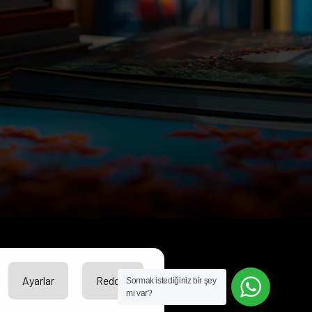
Ayarlar
Reddet
Sormak istediğiniz bir şey
mi var?
kuruluşudur.