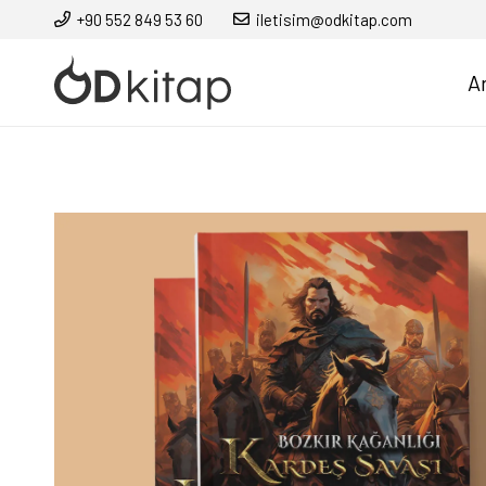
+90 552 849 53 60
iletisim@odkitap.com
A