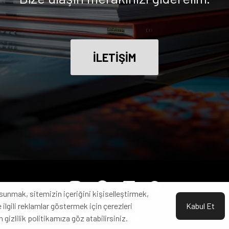
İLETİŞİM
sunmak, sitemizin içeriğini kişiselleştirmek,
 ilgili reklamlar göstermek için çerezleri
Kabul Et
hakkı saklıdır. Od Kitap, bir Ulukayın Yayın Dağıtım 
n gizlilik politikamıza göz atabilirsiniz.