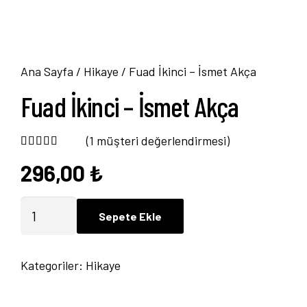
Ana Sayfa
/
Hikaye
/ Fuad İkinci – İsmet Akça
Fuad İkinci – İsmet Akça
(
1
müşteri değerlendirmesi)
296,00
₺
1
müşteri puanına dayanarak 5 üzerinden
4.0
Fuad
Sepete Ekle
İkinci
-
Kategoriler:
Hikaye
İsmet
Akça