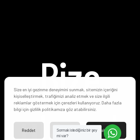
Bize
Size en iyi gezinme deneyimini sunmak, sitemizin içeriğini
kişiselleştirmek, trafiğimizi analiz etmek ve size ilgili
reklamlar göstermek için çerezleri kullanıyoruz. Daha fazla
ulaşın!
bilgi için gizlilik politikamıza göz atabilirsiniz.
Reddet
Ayarlar
Kabul Et
Sormak istediğiniz bir şey
mi var?