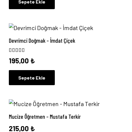
Sepete Ekle
Devrimci Doğmak – İmdat Çiçek
5 üzerinden
5.00
oy aldı
195,00
₺
Sepete Ekle
Mucize Öğretmen – Mustafa Terkir
215,00
₺