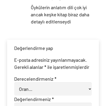
Öykülerin anlatım dili çok iyi
ancak keşke kitap biraz daha
Anasayfa
detaylı editlenseydi
Hakkımızda
Yayın Paketlerimiz
Değerlendirme yap
E-posta adresiniz yayınlanmayacak.
Yayınlarımız
Gerekli alanlar
*
ile işaretlenmişlerdir
Blog
Derecelendirmeniz
*
İletişim
Değerlendirmeniz
*