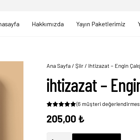
nasayfa
Hakkımızda
Yayın Paketlerimiz
Ana Sayfa
/
Şiir
/ ihtizazat – Engin Çalış
ihtizazat – Engin
(
6
müşteri değerlendirmes
205,00
₺
6
müşteri puanına dayanarak 5 
ihtizazat