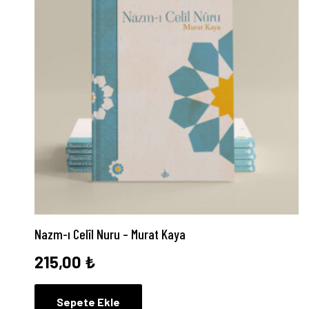
Nazm-ı Celîl Nuru – Murat Kaya
215,00
₺
Sepete Ekle