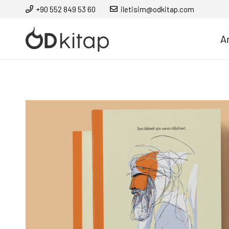
+90 552 849 53 60
iletisim@odkitap.com
A