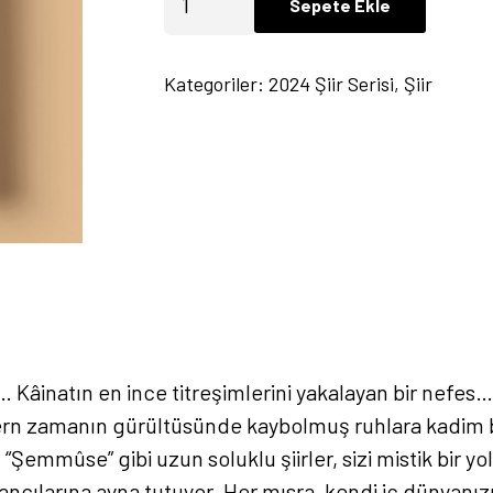
Sepete Ekle
-
Engin
Kategoriler:
2024 Şiir Serisi
,
Şiir
Çalışır
adet
Kâinatın en ince titreşimlerini yakalayan bir nefes… V
dern zamanın gürültüsünde kaybolmuş ruhlara kadim b
Şemmûse” gibi uzun soluklu şiirler, sizi mistik bir y
ancılarına ayna tutuyor. Her mısra, kendi iç dünyanızı