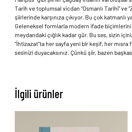
Tarih ve toplumsal vicdan “Osmanlı Tarihi” ve “Zu
şiirlerinde karşınıza çıkıyor. Bu çok katmanlı 
Geleneksel formlarla modern ifade biçimlerini 
meydandaki çığlık kadar gür. Bu ses, sizin için
“İhtizazat”ta her sayfa yeni bir keşif, her mısra
sesinizi duyacaksınız. Çünkü şiir, bazen başkas
İlgili ürünler