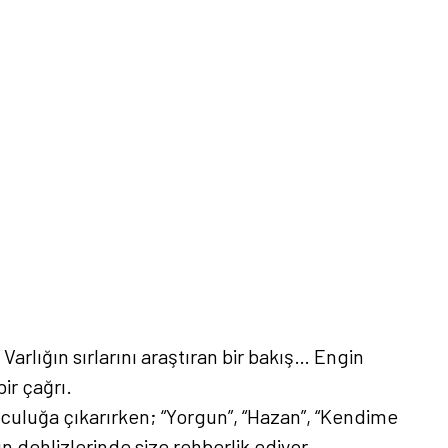
arlığın sırlarını araştıran bir bakış… Engin
ir çağrı.
olculuğa çıkarırken; “Yorgun”, “Hazan”, “Kendime
n dehlizlerinde size rehberlik ediyor.