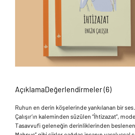
Açıklama
Değerlendirmeler (6)
Ruhun en derin köşelerinde yankılanan bir ses… 
Çalışır’ın kaleminden süzülen “İhtizazat”, mo
Tasavvufi geleneğin derinliklerinden beslenen “
Mahpus” gibi şiirler çağdaş insanın varoluşsal s