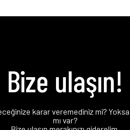
Bize ulaşın!
eceğinize karar veremediniz mi? Yoksa 
mı var?
Bize ulaşın merakınızı giderelim.