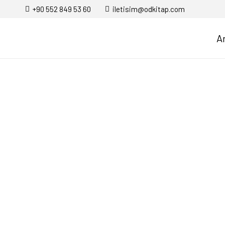
+90 552 849 53 60
iletisim@odkitap.com
A