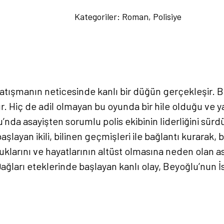
Şekeri
Kategoriler:
Roman
,
Polisiye
-
Cihan
Gül
adet
çatışmanın neticesinde kanlı bir düğün gerçekleşir. Bu
lır. Hiç de adil olmayan bu oyunda bir hile olduğu ve 
’nda asayişten sorumlu polis ekibinin liderliğini sür
şlayan ikili, bilinen geçmişleri ile bağlantı kurarak
duklarını ve hayatlarının altüst olmasına neden olan 
 Dağları eteklerinde başlayan kanlı olay, Beyoğlu’nun 