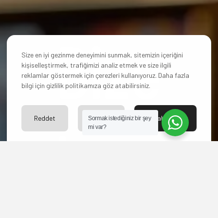
Bize
Size en iyi gezinme deneyimini sunmak, sitemizin içeriğini
kişiselleştirmek, trafiğimizi analiz etmek ve size ilgili
reklamlar göstermek için çerezleri kullanıyoruz. Daha fazla
bilgi için gizlilik politikamıza göz atabilirsiniz.
Reddet
Ayarlar
Kabul Et
ulaşın!
Sormak istediğiniz bir şey
mi var?