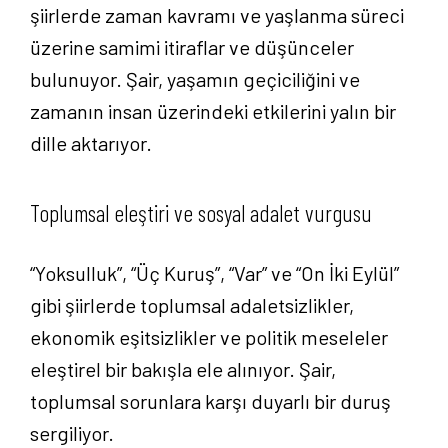
şiirlerde zaman kavramı ve yaşlanma süreci
üzerine samimi itiraflar ve düşünceler
bulunuyor. Şair, yaşamın geçiciliğini ve
zamanın insan üzerindeki etkilerini yalın bir
dille aktarıyor.
Anasayfa
Toplumsal eleştiri ve sosyal adalet vurgusu
Hakkımızda
“Yoksulluk”, “Üç Kuruş”, “Var” ve “On İki Eylül”
gibi şiirlerde toplumsal adaletsizlikler,
Yayın Paketlerimiz
ekonomik eşitsizlikler ve politik meseleler
eleştirel bir bakışla ele alınıyor. Şair,
Yayınlarımız
toplumsal sorunlara karşı duyarlı bir duruş
Blog
sergiliyor.