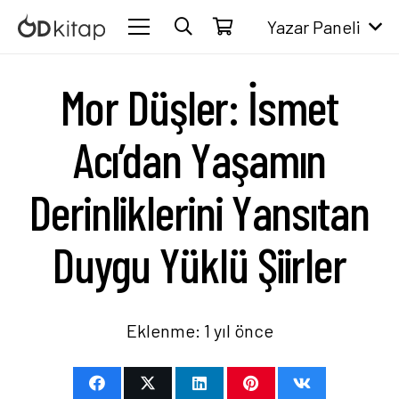
Yazar Paneli
Mor Düşler: İsmet
Acı’dan Yaşamın
Derinliklerini Yansıtan
Duygu Yüklü Şiirler
Eklenme:
1 yıl önce