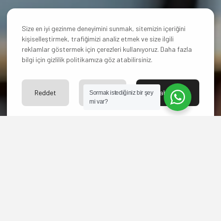
Size en iyi gezinme deneyimini sunmak, sitemizin içeriğini
kişiselleştirmek, trafiğimizi analiz etmek ve size ilgili
reklamlar göstermek için çerezleri kullanıyoruz. Daha fazla
bilgi için gizlilik politikamıza göz atabilirsiniz.
Reddet
Ayarlar
Kabul Et
Sormak istediğiniz bir şey
mi var?
Bize