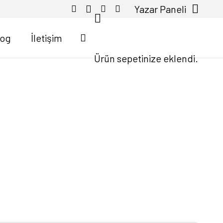
Yazar Paneli
log
İletişim
Ürün
sepetinize eklendi.