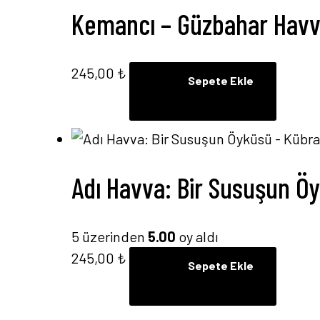
Kemancı – Güzbahar Hav
245,00
₺
Sepete Ekle
Adı Havva: Bir Susuşun Ö
5 üzerinden
5.00
oy aldı
245,00
₺
Sepete Ekle