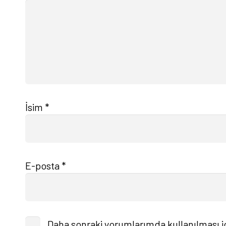
İsim
*
E-posta
*
Daha sonraki yorumlarımda kullanılması iç