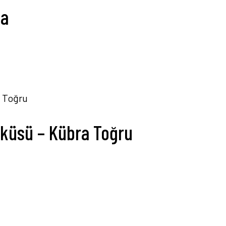
va
yküsü – Kübra Toğru