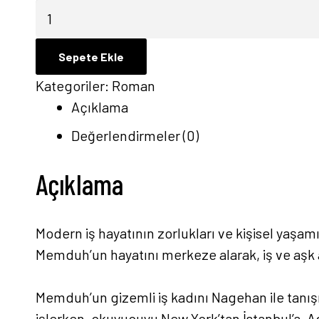
Nagehan
-
Ali
Sepete Ekle
Galip
Kategoriler:
Roman
Fer
Açıklama
adet
Değerlendirmeler (0)
Açıklama
Modern iş hayatının zorlukları ve kişisel yaşamı
Memduh’un hayatını merkeze alarak, iş ve aşk a
Memduh’un gizemli iş kadını Nagehan ile tanışm
işlerken, okuyucuyu New York’tan İstanbul’a, 