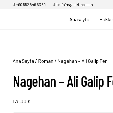
+90 552 849 53 60
iletisim@odkitap.com
Anasayfa
Hakkı
Ana Sayfa
/
Roman
/ Nagehan – Ali Galip Fer
Nagehan – Ali Galip F
175,00
₺