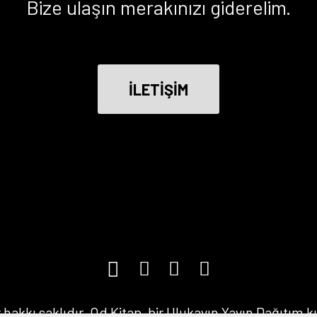
Bize ulaşın merakınızı giderelim.
İLETİŞİM
hakkı saklıdır. Od Kitap, bir Ulukayın Yayın Dağıtım 