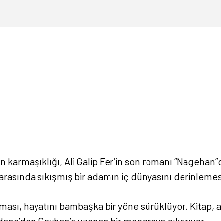
n karmaşıklığı, Ali Galip Fer’in son romanı “Nagehan”d
rasında sıkışmış bir adamın iç dünyasını derinlemesi
ası, hayatını bambaşka bir yöne sürüklüyor. Kitap, aş
Adana’dan Ceyhan’a uzanan bir maceraya çıkarıyor.