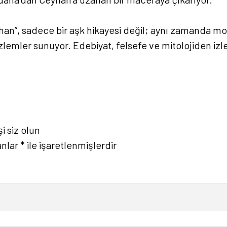
gehan”, sadece bir aşk hikayesi değil; aynı zamanda m
özlemler sunuyor. Edebiyat, felsefe ve mitolojiden izl
şi siz olun
anlar
*
ile işaretlenmişlerdir