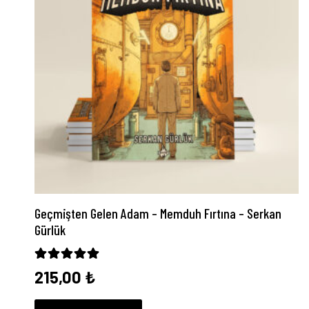
Geçmişten Gelen Adam – Memduh Fırtına – Serkan
Gürlük
5 üzerinden
5.00
oy aldı
215,00
₺