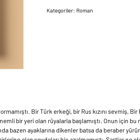
-
Kategoriler:
Roman
Şuayip
Demir
adet
ormamıştı. Bir Türk erkeği, bir Rus kızını sevmiş, Bir
nemli bir yeri olan rüyalarla başlamıştı. Onun için b
rında bazen ayaklarına dikenler batsa da beraber yür
irlerine olan sevdaları hiç azalmamıştı. Şartlar ne olu