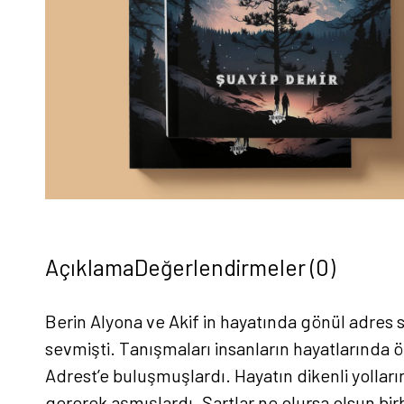
Açıklama
Değerlendirmeler (0)
Berin Alyona ve Akif in hayatında gönül adres s
sevmişti. Tanışmaları insanların hayatlarında ö
Adrest’e buluşmuşlardı. Hayatın dikenli yolla
gererek aşmışlardı. Şartlar ne olursa olsun birb