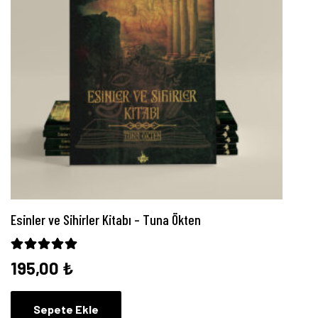
Esinler ve Sihirler Kitabı – Tuna Ökten
5 üzerinden
5.00
oy aldı
195,00
₺
Sepete Ekle