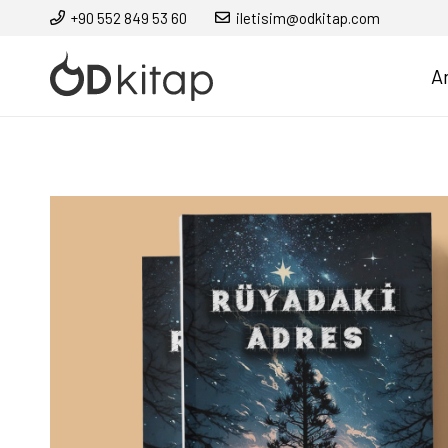
+90 552 849 53 60
iletisim@odkitap.com
A