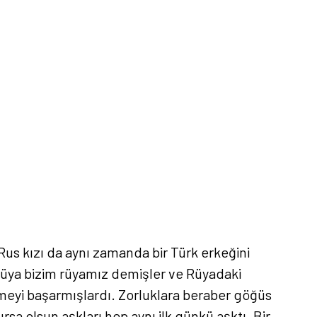
 Rus kızı da aynı zamanda bir Türk erkeğini
u rüya bizim rüyamız demişler ve Rüyadaki
ümeyi başarmışlardı. Zorluklara beraber göğüs
rsa olsun aşkları hep aynı ilk günkü aşktı. Bir