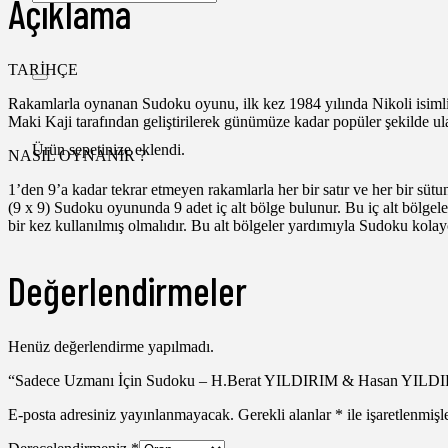
Açıklama
TARİHÇE
Rakamlarla oynanan Sudoku oyunu, ilk kez 1984 yılında Nikoli isimli
Maki Kaji tarafından geliştirilerek günümüze kadar popüler şekilde ula
Ürün
sepetinize eklendi.
NASIL OYNANIR ?
1’den 9’a kadar tekrar etmeyen rakamlarla her bir satır ve her bir süt
(9 x 9) Sudoku oyununda 9 adet iç alt bölge bulunur. Bu iç alt bölgel
bir kez kullanılmış olmalıdır. Bu alt bölgeler yardımıyla Sudoku kolay
Değerlendirmeler
Henüz değerlendirme yapılmadı.
“Sadece Uzmanı İçin Sudoku – H.Berat YILDIRIM & Hasan YILDIRIM
E-posta adresiniz yayınlanmayacak.
Gerekli alanlar
*
ile işaretlenmişl