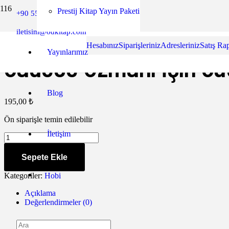
Prestij Kitap Yayın Paketi
+90 552 849 53 60
Ana Sayfa
/
Hobi
/ Sadece Uzmanı İçin Sudoku – H.Berat YILDI
Yazar Paneli
iletisim@odkitap.com
Hesabınız
Siparişleriniz
Adresleriniz
Satış Ra
Sadece Uzmanı İçin Su
Yayınlarımız
Blog
195,00
₺
Ön siparişle temin edilebilir
İletişim
Sadece
Uzmanı
İçin
Sepete Ekle
Sudoku
-
Kategoriler:
Hobi
H.Berat
YILDIRIM
Açıklama
&
Değerlendirmeler (0)
Hasan
YILDIRIM
adet