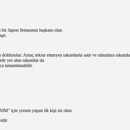
 bir Japon firmasının başkanı olan
şır.
un doldurulur. Amaç tekrar etmeyen rakamlarla satır ve sütunlara rakamla
erde yer alan rakamlar da
ca tamamlanabilir.
” için yorum yapan ilk kişi siz olun
erdir