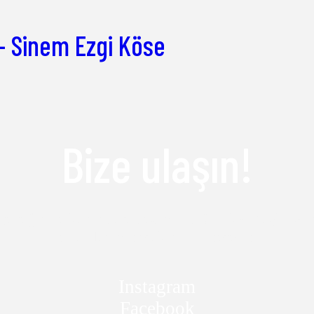
ı – Sinem Ezgi Köse
Bize ulaşın!
çeceğinize karar veremediniz mi? Yoksa başka sor
Bize ulaşın merakınızı giderelim.
Instagram
Facebook