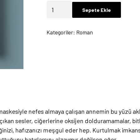
Söz
Sepete Ekle
Veriyorum
Anne
Kategoriler:
Roman
-
Barış
Çiviroğlu
adet
maskesiyle nefes almaya çalışan annemin bu yüzü ak
ıkan sesler, ciğerlerine oksijen dolduramamalar, bi
nliğinizi, hafızanızı meşgul eder hep. Kurtulmak imka
ttuğunu hatırlarsın; alzaymır değilsen eğer…