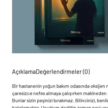
Açıklama
Değerlendirmeler (0)
Bir hastanenin yoğun bakım odasında oksijen 
çaresizce nefes almaya çalışırken makineden ç
Bunlar sizin peşinizi bırakmaz. Bilincinizi, be
hatırlamaktır. Unuttum dediğin zaman neyi unu