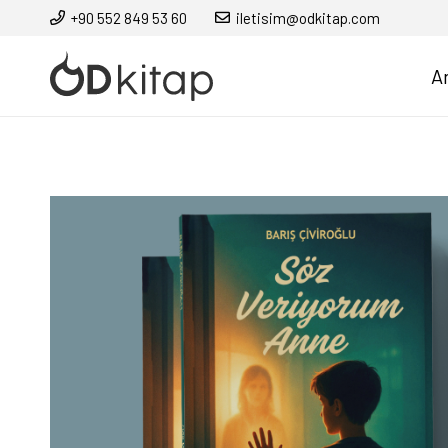
+90 552 849 53 60
iletisim@odkitap.com
A