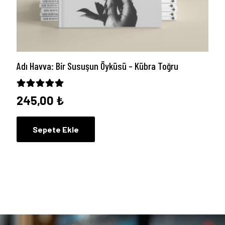
Adı Havva: Bir Susuşun Öyküsü – Kübra Toğru
5 üzerinden
5.00
oy aldı
245,00
₺
Sepete Ekle