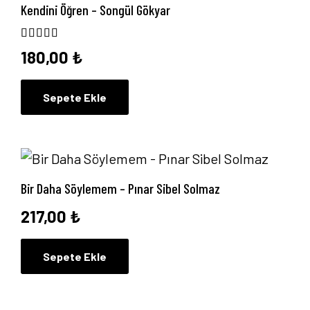
Kendini Öğren – Songül Gökyar
5 üzerinden
5.00
oy aldı
180,00
₺
Sepete Ekle
Bir Daha Söylemem – Pınar Sibel Solmaz
217,00
₺
Sepete Ekle