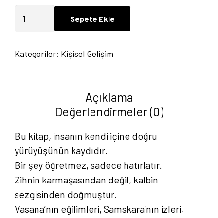
Uyanış
Sepete Ekle
Ruhun
Üç
Kategoriler:
Kişisel Gelişim
Kapısı:
Vasana,
Samsara,
Açıklama
Samskara
Değerlendirmeler (0)
-
Aylin
Bu kitap, insanın kendi içine doğru
Bayrakdarlar
yürüyüşünün kaydıdır.
adet
Bir şey öğretmez, sadece hatırlatır.
Zihnin karmaşasından değil, kalbin
sezgisinden doğmuştur.
Vasana’nın eğilimleri, Samskara’nın izleri,