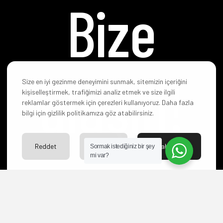
Bize
ulaşın!
Size en iyi gezinme deneyimini sunmak, sitemizin içeriğini
kişiselleştirmek, trafiğimizi analiz etmek ve size ilgili
reklamlar göstermek için çerezleri kullanıyoruz. Daha fazla
bilgi için gizlilik politikamıza göz atabilirsiniz.
Reddet
Ayarlar
Kabul Et
Sormak istediğiniz bir şey
mi var?
Hangi paketi
seçeceğinize karar
veremediniz mi? Yoksa
başka sorularınız mı