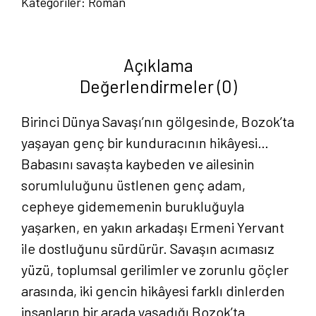
Kategoriler:
Roman
-
Yasin
Gençkol
Açıklama
adet
Değerlendirmeler (0)
Birinci Dünya Savaşı’nın gölgesinde, Bozok’ta
yaşayan genç bir kunduracının hikâyesi…
Babasını savaşta kaybeden ve ailesinin
sorumluluğunu üstlenen genç adam,
cepheye gidememenin burukluğuyla
yaşarken, en yakın arkadaşı Ermeni Yervant
ile dostluğunu sürdürür. Savaşın acımasız
yüzü, toplumsal gerilimler ve zorunlu göçler
arasında, iki gencin hikâyesi farklı dinlerden
insanların bir arada yaşadığı Bozok’ta