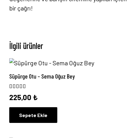
bir çağrı!
Anasayfa
İlgili ürünler
Hakkımızda
Yayın Paketlerimiz
Süpürge Otu – Sema Oğuz Bey
Yayınlarımız
5 üzerinden
5.00
oy aldı
225,00
₺
Blog
Sepete Ekle
İletişim