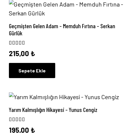
Geçmişten Gelen Adam – Memduh Fırtına – Serkan
Gürlük
5 üzerinden
5.00
oy aldı
215,00
₺
Sepete Ekle
Yarım Kalmışlığın Hikayesi – Yunus Cengiz
5 üzerinden
4.43
oy aldı
195,00
₺