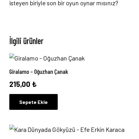
isteyen biriyle son bir oyun oynar mısınız?
Anasayfa
Hakkımızda
İlgili ürünler
Yayın Paketlerimiz
Yayınlarımız
Giralamo – Oğuzhan Çanak
Blog
215,00
₺
İletişim
Sepete Ekle