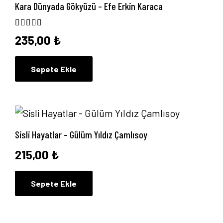
Kara Dünyada Gökyüzü – Efe Erkin Karaca
5 üzerinden
5.00
oy aldı
235,00
₺
Sepete Ekle
Sisli Hayatlar – Gülüm Yıldız Çamlısoy
215,00
₺
Sepete Ekle